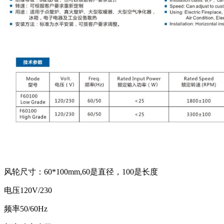
风轮尺寸：60*100mm,60是直径，100是长度
电压120V/230
频率50/60Hz