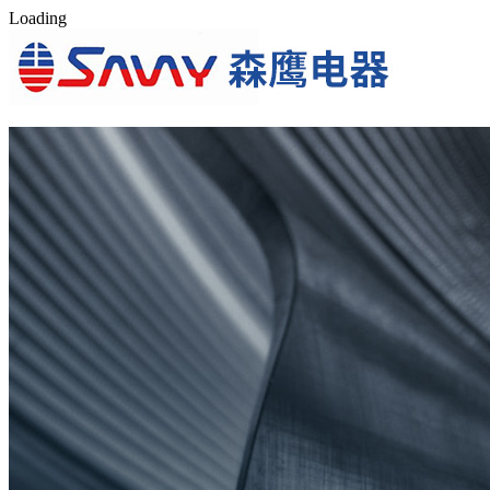
L
o
a
d
i
n
g