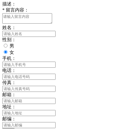
描述：
*
留言内容：
姓名：
性别：
男
女
手机：
电话：
传真：
邮箱：
地址：
邮编：