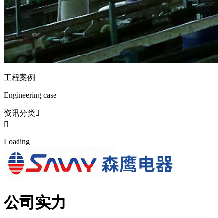
工程案例
Engineering case
资讯分类


L
o
a
d
i
n
g
公司实力