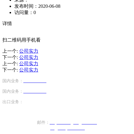
发布时间：
2020-06-08
访问量：
0
详情
扫二维码用手机看
上一个
:
公司实力
下一个
:
公司实力
上一个
:
公司实力
下一个
:
公司实力
国内业务：
13794159424
（手机号）
国内业务：
18620645702
（手机号）
出口业务：
+86-17820440610（座机）
邮件：
sany.xiezhengren@163.com
ptc@sunny-china.net